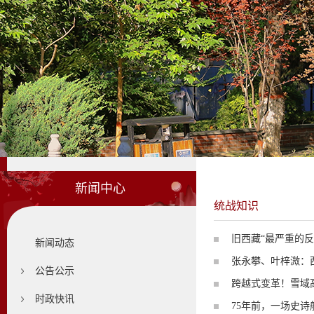
新闻中心
统战知识
旧西藏“最严重的反
新闻动态
张永攀、叶梓溦：
公告公示
跨越式变革！雪域
时政快讯
75年前，一场史诗