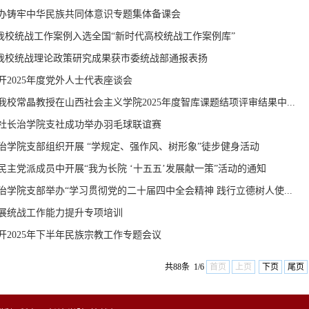
办铸牢中华民族共同体意识专题集体备课会
| 我校统战工作案例入选全国“新时代高校统战工作案例库”
| 我校统战理论政策研究成果获市委统战部通报表扬
开2025年度党外人士代表座谈会
我校常晶教授在山西社会主义学院2025年度智库课题结项评审结果中...
社长治学院支社成功举办羽毛球联谊赛
治学院支部组织开展 “学规定、强作风、树形象”徒步健身活动
民主党派成员中开展“我为长院 ‘十五五’发展献一策”活动的通知
治学院支部举办“学习贯彻党的二十届四中全会精神 践行立德树人使...
展统战工作能力提升专项培训
开2025年下半年民族宗教工作专题会议
共88条 1/6
首页
上页
下页
尾页