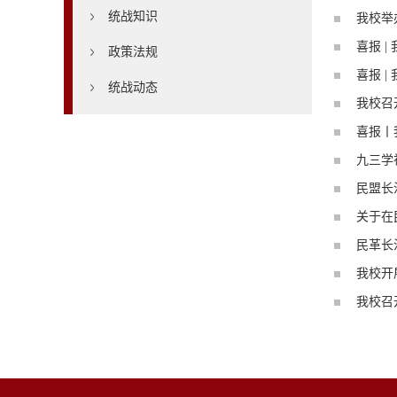
统战知识
我校举
喜报 
政策法规
喜报 
统战动态
我校召
喜报丨
九三学
民盟长
关于在
民革长
我校开
我校召