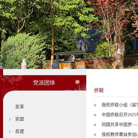
党派团体
侨联
我校侨联小组（留
民革
中国侨联召开202
民盟
同圆共享中国梦—
民建
我校教师曹燚参加山